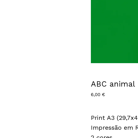
ABC animal
6,00
€
Print A3 (29,7x
Impressão em R
2 cores