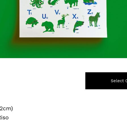
Select 
42cm)
iso